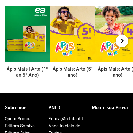
Ápis Mais | Arte (1º
Ápis Mais: Arte (5°
Ápis Mais: Arte 
ao 5º Ano)
ano)
ano)
Sobre nós
PNLD
Monte sua Prova
Quem Somos
Educação Infantil
Editora Saraiva
Anos Iniciais do