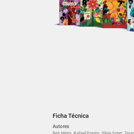
Ficha Técnica
Autores
,
,
,
Beá Meira
Rafael Presto
Silvia Soter
Taia