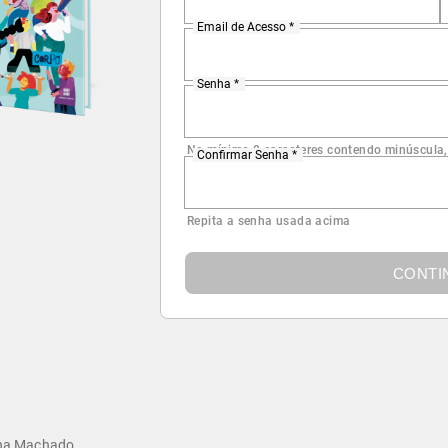
Email de Acesso *
Senha *
No mínimo 8 caracteres contendo minúscula,
Confirmar Senha *
Repita a senha usada acima
CONTI
na Machado