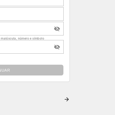
 maiúscula, número e símbolo
NUAR