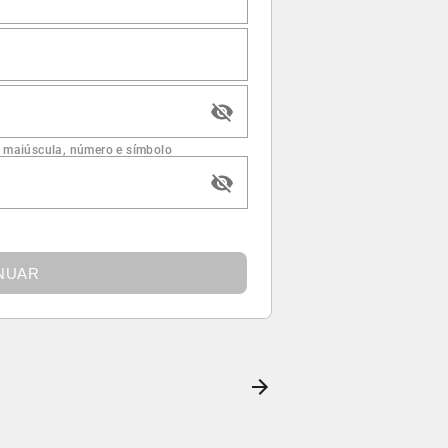
 maiúscula, número e símbolo
NUAR