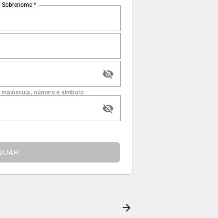
Sobrenome *
 maiúscula, número e símbolo
NUAR