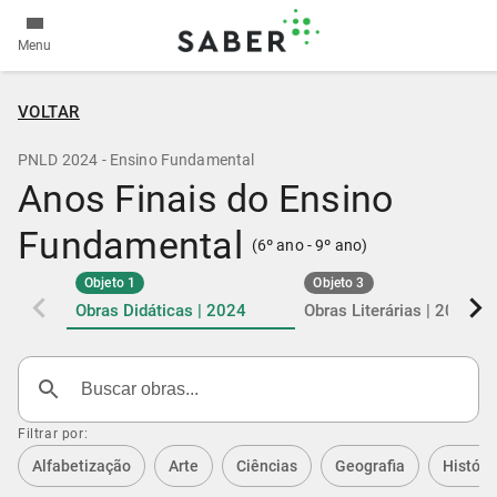
Menu
VOLTAR
PNLD 2024 - Ensino Fundamental
Anos Finais do Ensino
Fundamental
(6º ano - 9º ano)
Objeto 1
Objeto 3
Obras Didáticas | 2024
Obras Literárias | 2024
Buscar obras
Filtrar por:
Alfabetização
Arte
Ciências
Geografia
Históri